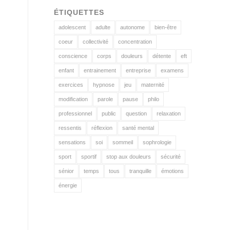
ÉTIQUETTES
adolescent
adulte
autonome
bien-être
coeur
collectivité
concentration
conscience
corps
douleurs
détente
eft
enfant
entrainement
entreprise
examens
exercices
hypnose
jeu
maternité
modification
parole
pause
philo
professionnel
public
question
relaxation
ressentis
réflexion
santé mental
sensations
soi
sommeil
sophrologie
sport
sportif
stop aux douleurs
sécurité
sénior
temps
tous
tranquille
émotions
énergie