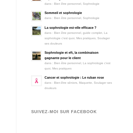
dans :
Bien être personnel
,
Sophrologie
Sommeil et sophrologie
dans :
Bien être personnel
,
Sophrologie
La sophrologie est-elle efficace ?
dans :
Bien être personnel
,
guide complet
,
La
sophrologie c'est quoi
,
Mes pratiques
,
Soulager
ses douleurs
Sophrologie et eft, la combinaison
gagnante pour le client
dans :
Bien être personnel
,
La sophrologie c'est
quoi
,
Mes pratiques
Cancer et sophrologie : Le ruban rose
dans :
Bien-être séniors
,
Maquette
,
Soulager ses
douleurs
SUIVEZ-MOI SUR FACEBOOK